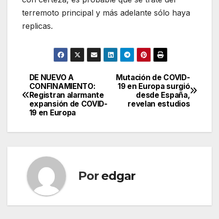
terremoto principal y más adelante sólo haya
replicas.
DE NUEVO A
Mutación de COVID-
Navegación
CONFINAMIENTO:
19 en Europa surgió
Registran alarmante
desde España,
de
expansión de COVID-
revelan estudios
19 en Europa
entradas
Por
edgar