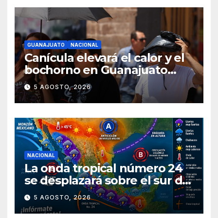
GUANAJUATO
NACIONAL
Canícula elevará el calor y el
bochorno en Guanajuato
durante agosto
5 AGOSTO, 2026
NACIONAL
La onda tropical número 24
se desplazará sobre el sur del
territorio nacional
5 AGOSTO, 2026