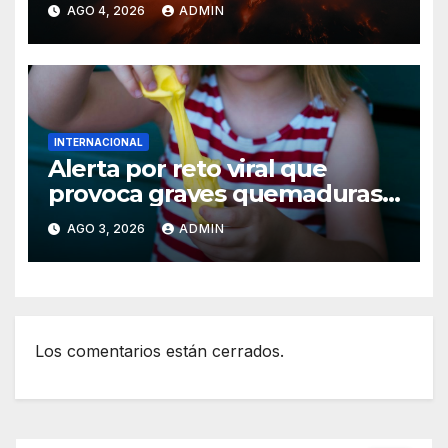
activa alerta anaranjada
AGO 4, 2026
ADMIN
INTERNACIONAL
Alerta por reto viral que
provoca graves quemaduras
en menores
AGO 3, 2026
ADMIN
Los comentarios están cerrados.