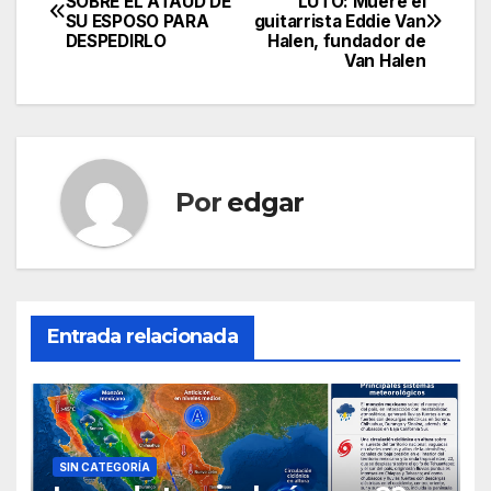
SOBRE EL ATAÚD DE
LUTO: Muere el
SU ESPOSO PARA
guitarrista Eddie Van
de
DESPEDIRLO
Halen, fundador de
Van Halen
entradas
Por
edgar
Entrada relacionada
SIN CATEGORÍA