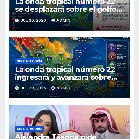
La onda tropical número 22
se desplazará sobre el golfo
de Tehuantepec y el sur del
JUL 30, 2026
ADMIN
país
SIN CATEGORÍA
La onda tropical número 22
ingresará y avanzará sobre
México
JUL 29, 2026
ADMIN
SIN CATEGORÍA
Alejandra Tijerina pide