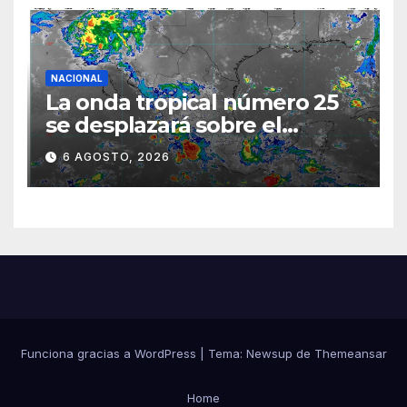
NACIONAL
La onda tropical número 25
se desplazará sobre el
sureste mexicano
6 AGOSTO, 2026
Funciona gracias a WordPress
|
Tema:
Newsup
de
Themeansar
Home