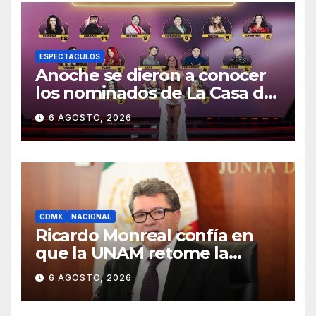
ESPECTACULOS
Anoche se dieron a conocer
los nominados de La Casa de
los Famosos México 2026 en
6 AGOSTO, 2026
la segunda semana
CDMX
NACIONAL
Ricardo Monreal confía en
que la UNAM retome la
normalidad e inicie el
6 AGOSTO, 2026
semestre mediante el
diálogo