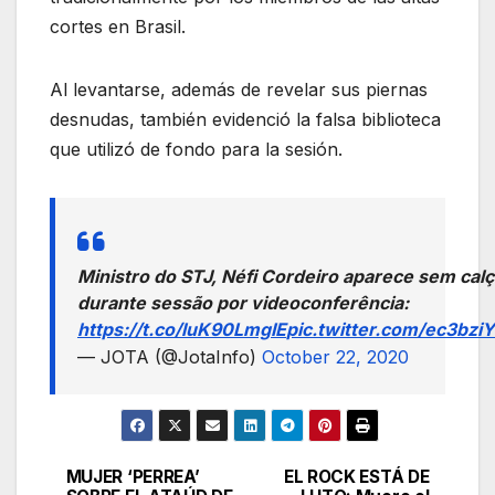
cortes en Brasil.
Al levantarse, además de revelar sus piernas
desnudas, también evidenció la falsa biblioteca
que utilizó de fondo para la sesión.
Ministro do STJ, Néfi Cordeiro aparece sem cal
durante sessão por videoconferência:
https://t.co/luK90LmgIE
pic.twitter.com/ec3bzi
— JOTA (@JotaInfo)
October 22, 2020
MUJER ‘PERREA’
EL ROCK ESTÁ DE
Navegación