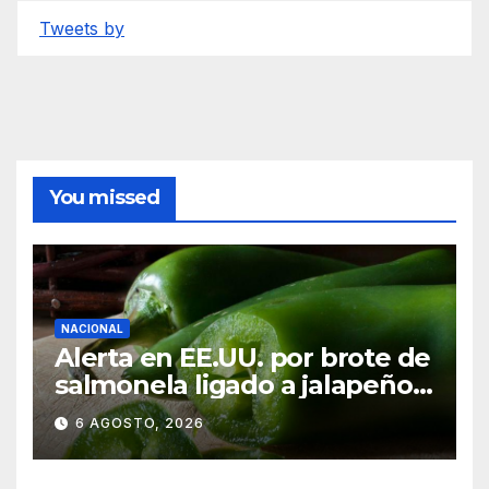
Tweets by
You missed
NACIONAL
Alerta en EE.UU. por brote de
salmonela ligado a jalapeños
mexicanos; reportan 345
6 AGOSTO, 2026
casos