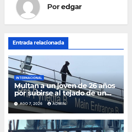
Por
edgar
Entrada relacionada
INTERNACIONAL
Multan a un joven de 26 años
por subirse al tejado de un
hospital disfrazado de “La
AGO 7, 2026
ADMIN
Muerte” en Gales