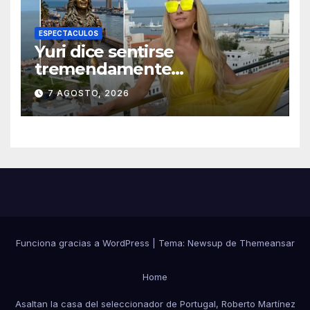
ESPECTACULOS
Yuri dice sentirse
tremendamente
emocionada sobre su estatua
7 AGOSTO, 2026
que le harán en Veracruz
Funciona gracias a WordPress
|
Tema:
Newsup
de
Themeansar
Home
Asaltan la casa del seleccionador de Portugal, Roberto Martínez