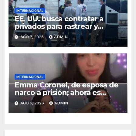
INTERNACIONAL
EE. UU. busca contratar a
privados para rastrear y
cobrar multas a migrantes
AGO 7, 2026
ADMIN
deportados en México y
Centroamérica
INTERNACIONAL
Emma Coronel, de esposa de
narco a prisión; ahora es
tiktoker
AGO 6, 2026
ADMIN