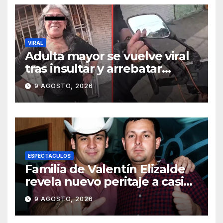
embarque
VIRAL
Adulta mayor se vuelve viral
tras insultar y arrebatar
celular a repartidor
9 AGOSTO, 2026
ESPECTACULOS
Familia de Valentín Elizalde
revela nuevo peritaje a casi
20 años de su homîcîdîo
9 AGOSTO, 2026