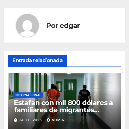
Por
edgar
Entrada relacionada
INTERNACIONAL
Estafan con mil 800 dólares a
familiares de migrantes
detenidos en Estados Unidos;
AGO 8, 2026
ADMIN
prometen liberarlos