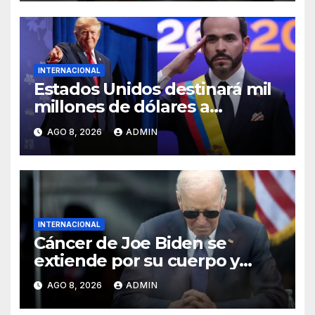
INTERNACIONAL
Estados Unidos destinará mil
millones de dólares a
Colombia para reforzar
AGO 8, 2026
ADMIN
seguridad
INTERNACIONAL
Cáncer de Joe Biden se
extiende por su cuerpo y
causa metástasis en sus
AGO 8, 2026
ADMIN
huesos, revela su hijo