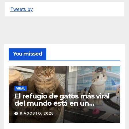
Tweets by
You missed
VIRAL
El refugio de gatos más viral
del mundo está en un
aeropuerto internacional y
9 AGOSTO, 2026
tiene a tres felinos
patrullando las puertas de