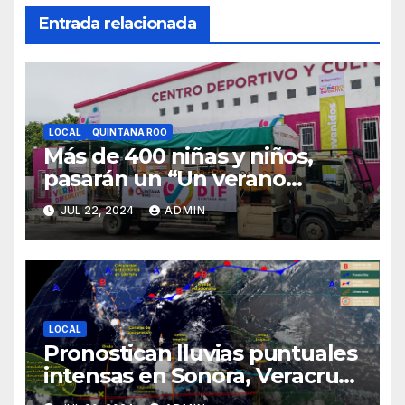
Entrada relacionada
LOCAL
QUINTANA ROO
Más de 400 niñas y niños,
pasarán un “Un verano
DIFerente” en Chetumal:
JUL 22, 2024
ADMIN
Mara Lezama
LOCAL
Pronostican lluvias puntuales
intensas en Sonora, Veracruz,
Oaxaca, Chiapas y Tabasco