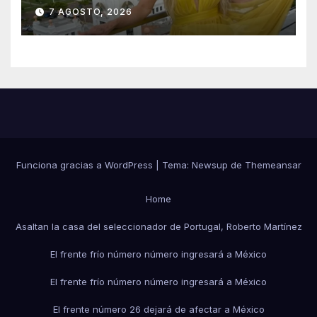
emocionada sobre su estatua
7 AGOSTO, 2026
que le harán en Veracruz
Funciona gracias a WordPress
|
Tema:
Newsup
de
Themeansar
Home
Asaltan la casa del seleccionador de Portugal, Roberto Martínez
El frente frío número número ingresará a México
El frente frío número número ingresará a México
El frente número 26 dejará de afectar a México