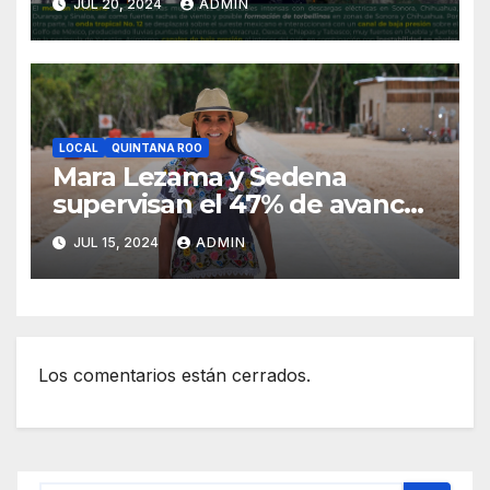
JUL 20, 2024
ADMIN
LOCAL
QUINTANA ROO
Mara Lezama y Sedena
supervisan el 47% de avance
de la obra “Puerta al Mar” en
JUL 15, 2024
ADMIN
Felipe Carrillo Puerto
Los comentarios están cerrados.