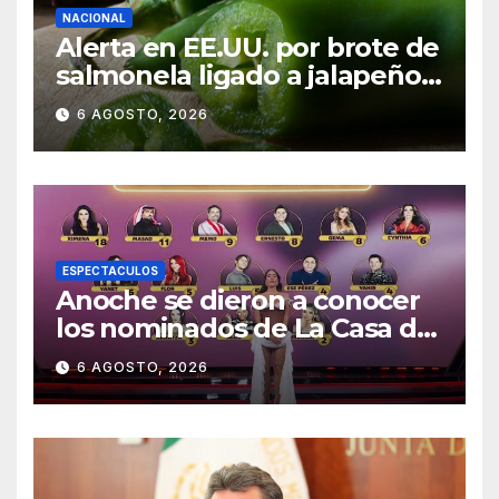
NACIONAL
Alerta en EE.UU. por brote de
salmonela ligado a jalapeños
mexicanos; reportan 345
6 AGOSTO, 2026
casos
ESPECTACULOS
Anoche se dieron a conocer
los nominados de La Casa de
los Famosos México 2026 en
6 AGOSTO, 2026
la segunda semana