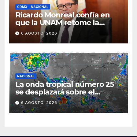
CDMX
NACIONAL
Ricardo Monreal confía en
que la UNAM retome la
normalidad e inicie el
6 AGOSTO, 2026
semestre mediante el
diálogo
NACIONAL
La onda tropical número 25
se desplazará sobre el
sureste mexicano
6 AGOSTO, 2026