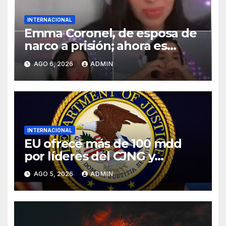
INTERNACIONAL
Emma Coronel, de esposa de
narco a prisión; ahora es
tiktoker
AGO 6, 2026
ADMIN
INTERNACIONAL
EU ofrece más de 100 mdd
por líderes del CJNG y
presenta nuevos cargos
AGO 5, 2026
ADMIN