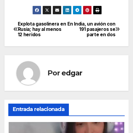
Explota gasolinera en
En India, un avión con
Navegación
Rusia; hay al menos
191 pasajeros se
12 heridos
parte en dos
de
entradas
Por
edgar
Entrada relacionada