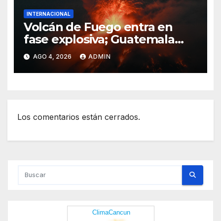
INTERNACIONAL
Volcán de Fuego entra en
fase explosiva; Guatemala
activa alerta anaranjada
AGO 4, 2026
ADMIN
Los comentarios están cerrados.