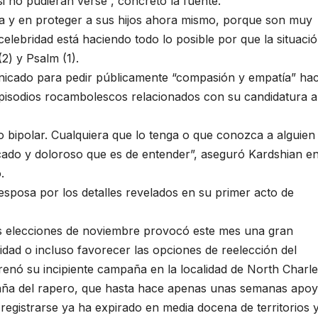
i no pudieran verse”, concretó la fuente.
ia y en proteger a sus hijos ahora mismo, porque son muy
celebridad está haciendo todo lo posible por que la situaci
2) y Psalm (1).
cado para pedir públicamente “compasión y empatía” haci
pisodios rocambolescos relacionados con su candidatura a
bipolar. Cualquiera que lo tenga o que conozca a alguien
icado y doloroso que es de entender”, aseguró Kardshian e
.
esposa por los detalles revelados en su primer acto de
as elecciones de noviembre provocó este mes una gran
dad o incluso favorecer las opciones de reelección del
enó su incipiente campaña en la localidad de North Charle
paña del rapero, que hasta hace apenas unas semanas apo
egistrarse ya ha expirado en media docena de territorios y