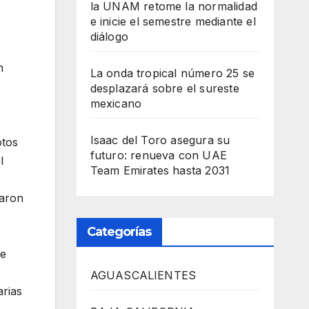
la UNAM retome la normalidad
e inicie el semestre mediante el
diálogo
n
La onda tropical número 25 se
desplazará sobre el sureste
mexicano
Isaac del Toro asegura su
otos
futuro: renueva con UAE
l
Team Emirates hasta 2031
maron
Categorías
ue
AGUASCALIENTES
arias