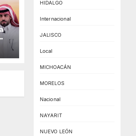
HIDALGO
Internacional
a
JALISCO
cîa
Local
MICHOACÁN
,
a
MORELOS
Nacional
NAYARIT
NUEVO LEÓN