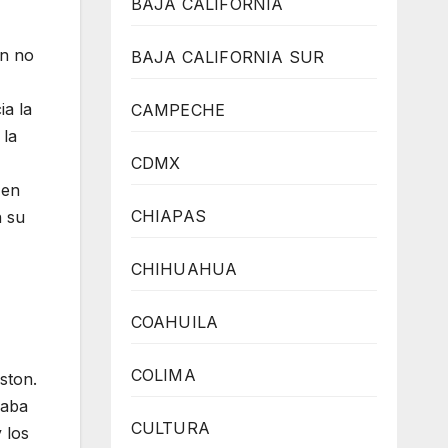
BAJA CALIFORNIA
ón no
BAJA CALIFORNIA SUR
a la
CAMPECHE
 la
CDMX
 en
CHIAPAS
n su
CHIHUAHUA
COAHUILA
COLIMA
ston.
yaba
CULTURA
 los