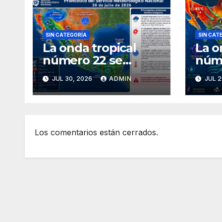
SIN CATEGORÍA
SIN CAT
La onda tropical
La o
número 22 se
núm
desplazará sobre el
ingr
JUL 30, 2026
ADMIN
JUL 2
golfo de
avan
Tehuantepec y el
Méx
sur del país
Los comentarios están cerrados.