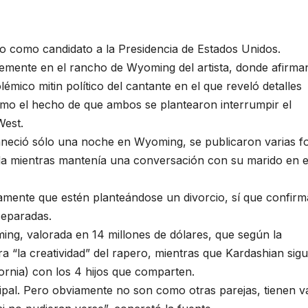
do como candidato a la Presidencia de Estados Unidos.
emente en el rancho de Wyoming del artista, donde afirma
mico mitin político del cantante en el que reveló detalles
mo el hecho de que ambos se plantearon interrumpir el
West.
aneció sólo una noche en Wyoming, se publicaron varias f
tada mientras mantenía una conversación con su marido en e
amente que estén planteándose un divorcio, sí que confir
separadas.
ng, valorada en 14 millones de dólares, que según la
a “la creatividad” del rapero, mientras que Kardashian sig
fornia) con los 4 hijos que comparten.
pal. Pero obviamente no son como otras parejas, tienen v