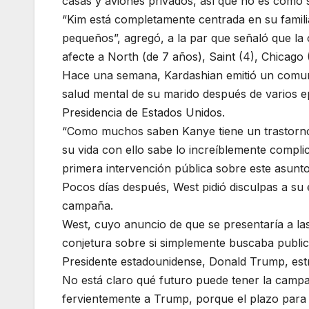
casas y aviones privados, así que no es como s
“Kim está completamente centrada en su famil
pequeños”, agregó, a la par que señaló que la 
afecte a North (de 7 años), Saint (4), Chicago (
Hace una semana, Kardashian emitió un comuni
salud mental de su marido después de varios e
Presidencia de Estados Unidos.
“Como muchos saben Kanye tiene un trastorno 
su vida con ello sabe lo increíblemente compl
primera intervención pública sobre este asunto
Pocos días después, West pidió disculpas a su 
campaña.
West, cuyo anuncio de que se presentaría a l
conjetura sobre si simplemente buscaba publici
Presidente estadounidense, Donald Trump, estr
No está claro qué futuro puede tener la cam
fervientemente a Trump, porque el plazo para r