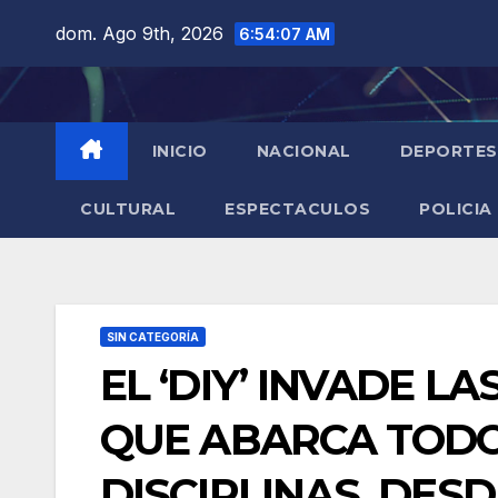
Saltar
dom. Ago 9th, 2026
6:54:08 AM
al
contenido
INICIO
NACIONAL
DEPORTES
CULTURAL
ESPECTACULOS
POLICIA
SIN CATEGORÍA
EL ‘DIY’ INVADE L
QUE ABARCA TODO
DISCIPLINAS, DES