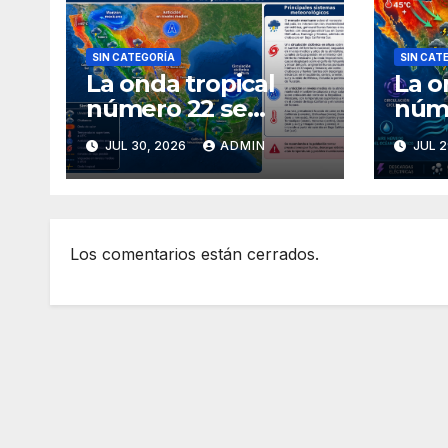
SIN CATEGORÍA
SIN CAT
La onda tropical
La o
número 22 se
núm
desplazará sobre el
ingr
JUL 30, 2026
ADMIN
JUL 2
golfo de
avan
Tehuantepec y el
Méx
sur del país
Los comentarios están cerrados.