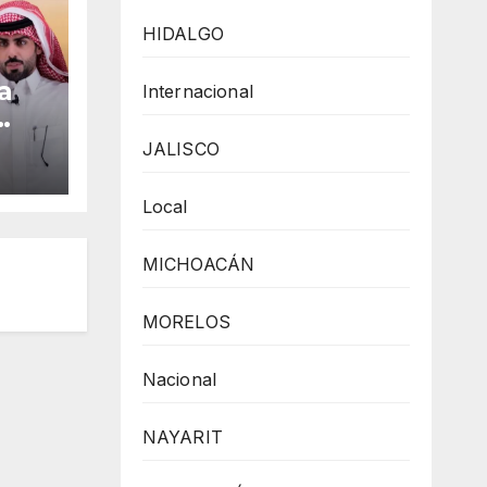
HIDALGO
a
Internacional
JALISCO
cîa
Local
,
MICHOACÁN
a
MORELOS
Nacional
NAYARIT