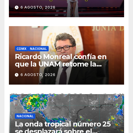
los Famosos México 2026 en
6 AGOSTO, 2026
la segunda semana
CDMX
NACIONAL
Ricardo Monreal confía en
que la UNAM retome la
normalidad e inicie el
6 AGOSTO, 2026
semestre mediante el
diálogo
NACIONAL
La onda tropical número 25
se desplazará sobre el