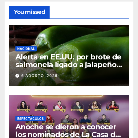
You missed
NACIONAL
Alerta en EE.UU. por brote de
salmonela ligado a jalapeños
mexicanos; reportan 345
6 AGOSTO, 2026
casos
ESPECTACULOS
Anoche se dieron a conocer
los nominados de La Casa de