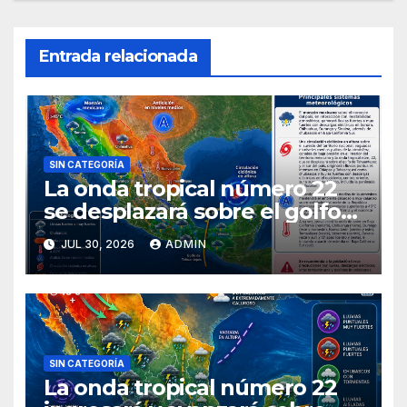
Entrada relacionada
SIN CATEGORÍA
La onda tropical número 22
se desplazará sobre el golfo
de Tehuantepec y el sur del
JUL 30, 2026
ADMIN
país
SIN CATEGORÍA
La onda tropical número 22