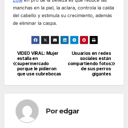
Zote
en pro de la belleza es que reduce las
manchas en la piel, la aclara, controla la caída
del cabello y estimula su crecimiento, además
de eliminar la caspa.
VIDEO VIRAL: Mujer
Usuarios en redes
Navegación
estalla en
sociales están
supermercado
compartiendo fotos
de
porque le pidieron
de sus perros
que use cubrebocas
gigantes
entradas
Por
edgar