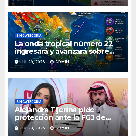
SIN CATEGORÍA
La onda tropical número 22
ingresará y avanzará sobre
México
JUL 29, 2026
ADMIN
SIN CATEGORÍA
Alejandra Tijerina pide
protección ante la FGJ de
CdMx por vîolêncîa mediática
JUL 23, 2026
ADMIN
y psicológica de Masad