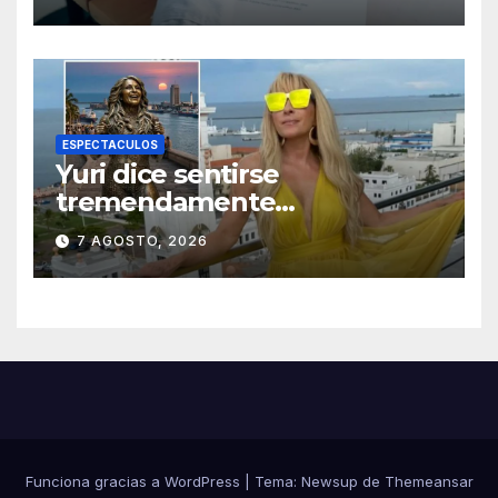
a la población
ESPECTACULOS
Yuri dice sentirse
tremendamente
emocionada sobre su estatua
7 AGOSTO, 2026
que le harán en Veracruz
Funciona gracias a WordPress
|
Tema:
Newsup
de
Themeansar