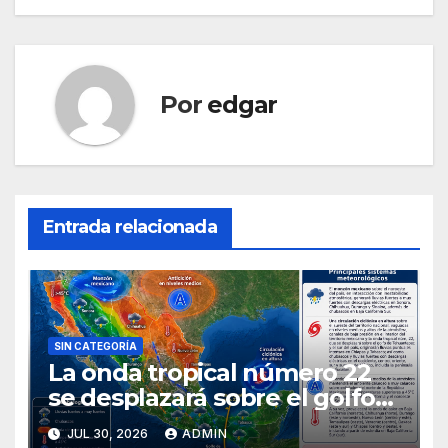
entradas
Por
edgar
Entrada relacionada
SIN CATEGORÍA
La onda tropical número 22
se desplazará sobre el golfo
de Tehuantepec y el sur del
JUL 30, 2026
ADMIN
país