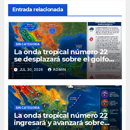
Entrada relacionada
SIN CATEGORÍA
La onda tropical número 22
se desplazará sobre el golfo
de Tehuantepec y el sur del
JUL 30, 2026
ADMIN
país
SIN CATEGORÍA
La onda tropical número 22
ingresará y avanzará sobre
México