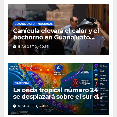
GUANAJUATO
NACIONAL
Canícula elevará el calor y el
bochorno en Guanajuato
durante agosto
5 AGOSTO, 2026
NACIONAL
La onda tropical número 24
se desplazará sobre el sur del
territorio nacional
5 AGOSTO, 2026